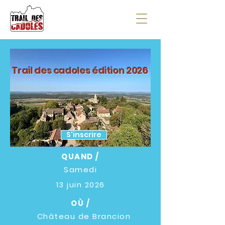
Trail des cadoles édi
tion 2026
S'inscrire
QUAND /
Samedi
13 juin 2026
OÙ /
Château de Brancion