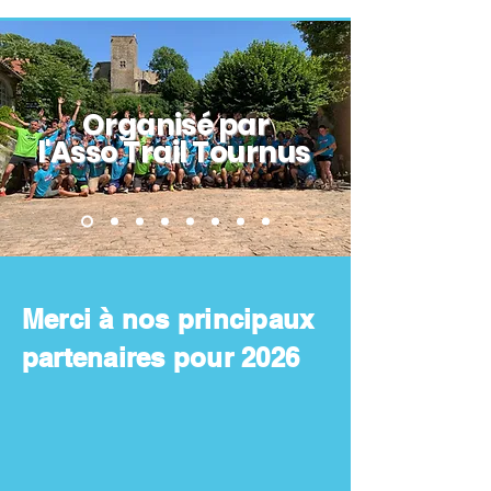
Organisé
par
l'Asso Trail Tour
nus
Merci à nos principaux
partenaires pour 2026